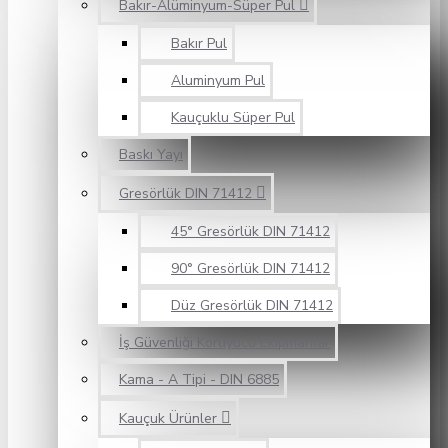
Bakır-Alüminyum-Süper Pul
Bakır Pul
Aluminyum Pul
Kauçuklu Süper Pul
Baskı Yayı
Gresörlük DIN 71412
45° Gresörlük DIN 71412
90° Gresörlük DIN 71412
Düz Gresörlük DIN 71412
İş Güvenliği Koruyucu Ekipmanlar
Kama - A Tipi - DIN 6885
Kauçuk Ürünler