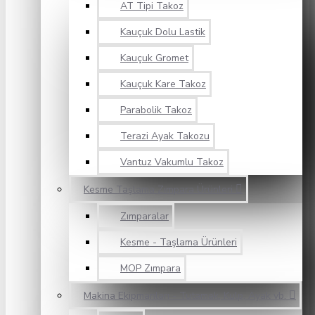
AT Tipi Takoz
Kauçuk Dolu Lastik
Kauçuk Gromet
Kauçuk Kare Takoz
Parabolik Takoz
Terazi Ayak Takozu
Vantuz Vakumlu Takoz
Kesme Taşlama Zımpara Ürünleri
Zımparalar
Kesme - Taşlama Ürünleri
MOP Zımpara
Makina Ekipmanları - Tutamak, Kulp, Ayak vb.