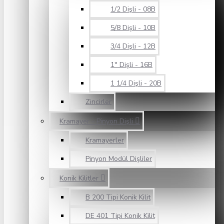
1/2 Dişli - 08B
5/8 Dişli - 10B
3/4 Dişli - 12B
1" Dişli - 16B
1 1/4 Dişli - 20B
Zincirler
Kramayer - Pinyon Dişli
Kramayerler
Pinyon Modül Dişliler
Konik Kilitler
B 200 Tipi Konik Kilit
DE 401 Tipi Konik Kilit