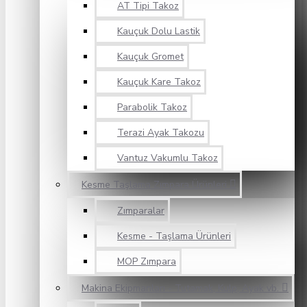
AT Tipi Takoz
Kauçuk Dolu Lastik
Kauçuk Gromet
Kauçuk Kare Takoz
Parabolik Takoz
Terazi Ayak Takozu
Vantuz Vakumlu Takoz
Kesme Taşlama Zımpara Ürünleri
Zımparalar
Kesme - Taşlama Ürünleri
MOP Zımpara
Makina Ekipmanları - Tutamak, Kulp, Ayak vb.