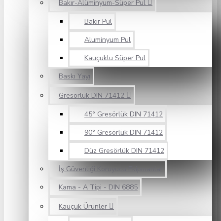
Bakır-Alüminyum-Süper Pul
Bakır Pul
Aluminyum Pul
Kauçuklu Süper Pul
Baskı Yayı
Gresörlük DIN 71412
45° Gresörlük DIN 71412
90° Gresörlük DIN 71412
Düz Gresörlük DIN 71412
İş Güvenliği Koruyucu Ekipmanlar
Kama - A Tipi - DIN 6885
Kauçuk Ürünler