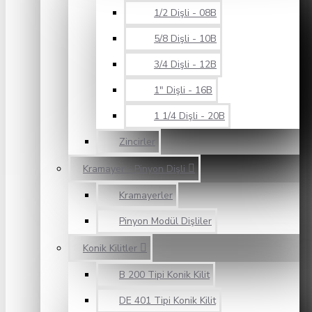
1/2 Dişli - 08B
5/8 Dişli - 10B
3/4 Dişli - 12B
1" Dişli - 16B
1 1/4 Dişli - 20B
Zincirler
Kramayer - Pinyon Dişli
Kramayerler
Pinyon Modül Dişliler
Konik Kilitler
B 200 Tipi Konik Kilit
DE 401 Tipi Konik Kilit