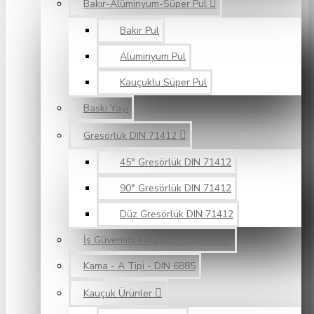
Bakır-Alüminyum-Süper Pul
Bakır Pul
Aluminyum Pul
Kauçuklu Süper Pul
Baskı Yayı
Gresörlük DIN 71412
45° Gresörlük DIN 71412
90° Gresörlük DIN 71412
Düz Gresörlük DIN 71412
İş Güvenliği Koruyucu Ekipmanlar
Kama - A Tipi - DIN 6885
Kauçuk Ürünler