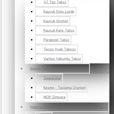
AT Tipi Takoz
Kauçuk Dolu Lastik
Kauçuk Gromet
Kauçuk Kare Takoz
Parabolik Takoz
Terazi Ayak Takozu
Vantuz Vakumlu Takoz
Kesme Taşlama Zımpara Ürünleri
Zımparalar
Kesme - Taşlama Ürünleri
MOP Zımpara
Makina Ekipmanları - Tutamak, Kulp, Ayak vb.