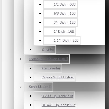
1/2 Dişli - 08B
5/8 Dişli - 10B
3/4 Dişli - 12B
1" Dişli - 16B
1 1/4 Dişli - 20B
Zincirler
Kramayer - Pinyon Dişli
Kramayerler
Pinyon Modül Dişliler
Konik Kilitler
B 200 Tipi Konik Kilit
DE 401 Tipi Konik Kilit