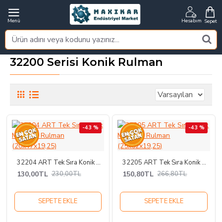
32200 Serisi Konik Rulman
-43 %
-43 %
-43 %
-43 %
32204 ART Tek Sıra Konik Makaralı Rulman (20x47x19,25)
32205 ART Tek Sıra Konik Makaralı Rulman (25x52x19,25)
130,00TL
150,80TL
230,00TL
266,80TL
SEPETE EKLE
SEPETE EKLE